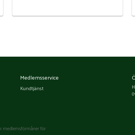
Medlemsservice
Ö
H
Kundtjänst
0
rar medlemsförmåner för