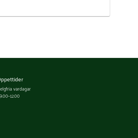
ppettider
elgfria vardagar
9.00–12.00