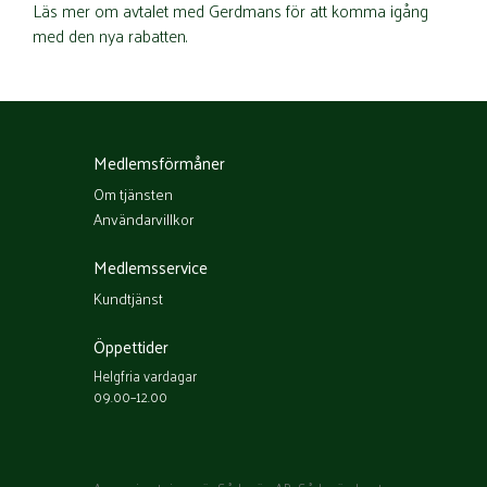
Läs mer om avtalet med Gerdmans för att komma igång
med den nya rabatten.
Medlemsförmåner
Om tjänsten
Användarvillkor
Medlemsservice
Kundtjänst
Öppettider
Helgfria vardagar
09.00–12.00