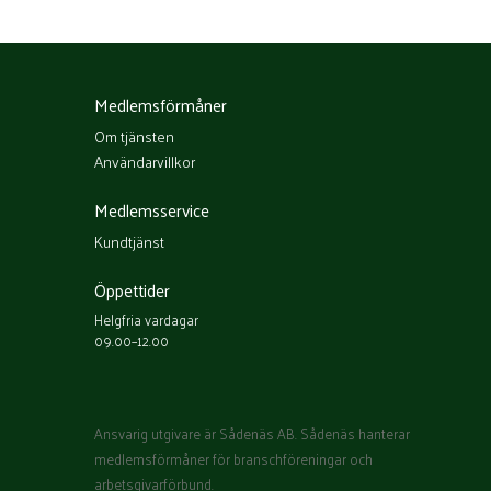
Medlemsförmåner
Om tjänsten
Användarvillkor
Medlemsservice
Kundtjänst
Öppettider
Helgfria vardagar
09.00–12.00
Ansvarig utgivare är Sådenäs AB. Sådenäs hanterar
medlemsförmåner för branschföreningar och
arbetsgivarförbund.