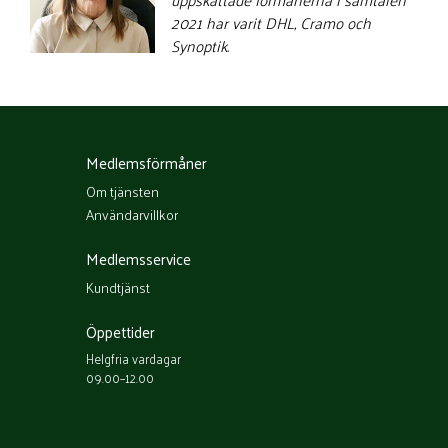
uppskattade förmånerna i samtalen
2021 har varit DHL, Cramo och
Synoptik.
Medlemsförmåner
Om tjänsten
Användarvillkor
Medlemsservice
Kundtjänst
Öppettider
Helgfria vardagar
09.00–12.00