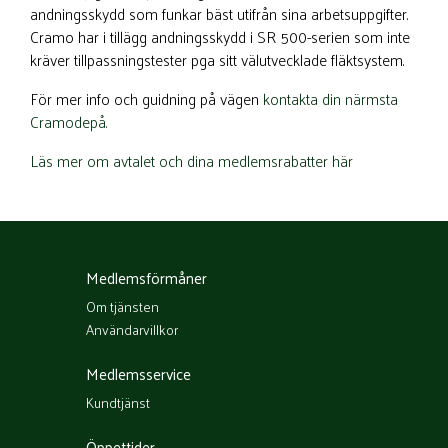
andningsskydd som funkar bäst utifrån sina arbetsuppgifter.
Cramo har i tillägg andningsskydd i SR 500-serien som inte
kräver tillpassningstester pga sitt välutvecklade fläktsystem.
För mer info och guidning på vägen
kontakta din närmsta
Cramodepå.
Läs mer om avtalet och dina medlemsrabatter här
Medlemsförmåner
Om tjänsten
Användarvillkor
Medlemsservice
Kundtjänst
Öppettider