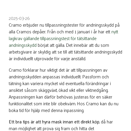
2025-03-26
Cramo erbjuder nu tillpassningstester för andningsskydd på
alla Cramos depåer. Från och med 1 januari i år har ett
nytt
lagkrav gällande tillpassningstest för tätsittande
andningsskydd
börjat att gälla. Det innebär att du som
arbetsgivare är skyldig att se till att tätsittande andningsskydd
är individuellt utprovade för varje anställd.
Cramo förklarar hur viktigt det är att tillpassningen av
andningsskydden anpassas individuellt. Passform och
tätning kan variera mycket vid eventuella förändringar i
ansiktet såsom skäggväxt, ökad vikt eller viktnedgång.
Anpassningen kan därför behövas justeras för en säker
funktionalitet som inte blir obekväm. Hos Cramo kan du nu
boka tid för hjälp med denna inpassning.
Ett bra tips är att hyra mask innan ett direkt köp
, då har
man möjlighet att prova sig fram och hitta det