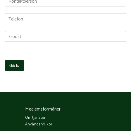
Medlemsförmåner
Om tjänsten
Användarvillkor