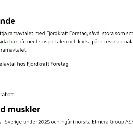
ande
tja ramavtalet med Fjordkraft Företag, såväl stora som sm
sida här
på medlemsportalen och klicka på intresseanmälan
ramavtalet.
lavtal hos Fjordkraft Företag:
rabatt
ed muskler
es i Sverige under 2025 och ingår i norska Elmera Group A