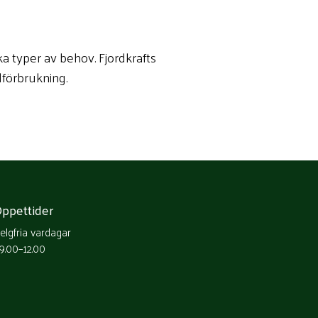
ka typer av behov. Fjordkrafts
lförbrukning.
ppettider
elgfria vardagar
9.00–12.00