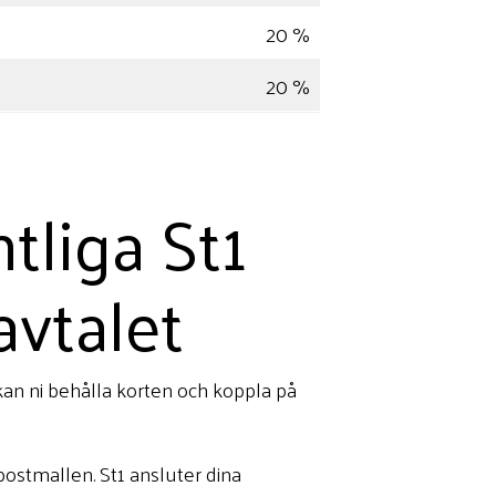
20 %
20 %
tliga St1
avtalet
 kan ni behålla korten och koppla på
-postmallen. St1 ansluter dina