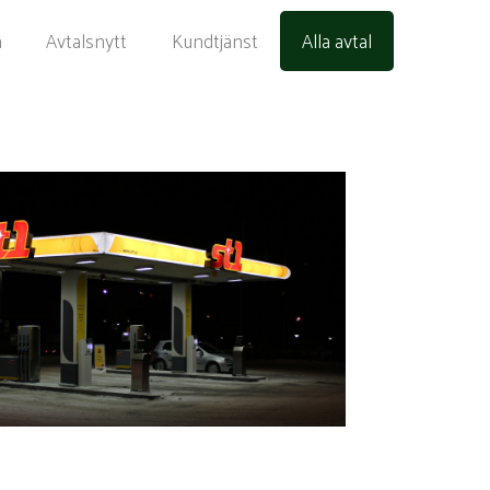
a
Avtalsnytt
Kundtjänst
Alla avtal