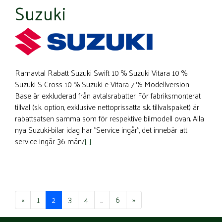
Suzuki
Ramavtal Rabatt Suzuki Swift 10 % Suzuki Vitara 10 %
Suzuki S-Cross 10 % Suzuki e-Vitara 7 % Modellversion
Base är exkluderad från avtalsrabatter För fabriks­monterat
tillval (s.k. option, exklusive nettoprissatta s.k. tillvalspaket) är
rabattsatsen samma som för respektive bil­­­­modell ovan. Alla
nya Suzuki-bilar idag har ”Service ingår”, det innebär att
service ingår 36 mån/
[…]
«
1
2
3
4
…
6
»