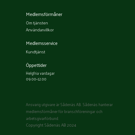
Medlemsförmåner
Om tjänsten
Användarvillkor
Medlemsservice
Kundtjänst
Öppettider
Helgfria vardagar
09.00–12.00
Ansvarig utgivare är Sådenäs AB. Sådenäs hanterar
medlemsförmåner för branschföreningar och
arbetsgivarförbund.
Copyright Sådenäs AB 2024