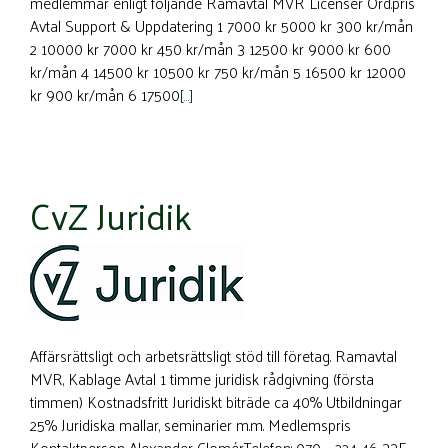
medlemmar enligt följande Ramavtal MVR Licenser Ord.pris
Avtal Support & Uppdatering 1 7000 kr 5000 kr 300 kr/mån
2 10000 kr 7000 kr 450 kr/mån 3 12500 kr 9000 kr 600
kr/mån 4 14500 kr 10500 kr 750 kr/mån 5 16500 kr 12000
kr 900 kr/mån 6 17500
[…]
CvZ Juridik
Affärsrättsligt och arbetsrättsligt stöd till företag. Ramavtal
MVR, Kablage Avtal 1 timme juridisk rådgivning (första
timmen) Kostnadsfritt Juridiskt biträde ca 40% Utbildningar
25% Juridiska mallar, seminarier m.m. Medlemspris
Kontaktperson Alexander ClomérTelefon: 070 – 224 46 33E-