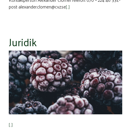
post: alexander.clomen@cvz.se
[…]
Juridik
[…]