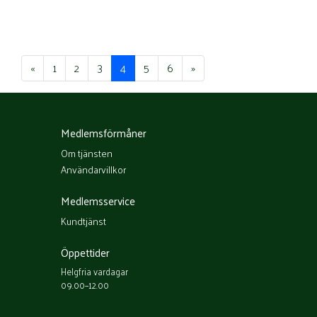
«
1
2
3
4
5
6
»
Medlemsförmåner
Om tjänsten
Användarvillkor
Medlemsservice
Kundtjänst
Öppettider
Helgfria vardagar
09.00–12.00