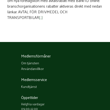
om nya företagskort med avtalsrabatt med Bank-ID online.
branschorganisationens rabatter aktiveras direkt med nedan
länkar. AVTAL FÖR DRIVMEDEL OCH
TRANSPORTBILAR
[…]
Medlemsförmåner
Om tjänsten
Användarvillkor
Medlemsservice
Kundtjänst
Öppettider
Helgfria vardagar
09.00–12.00