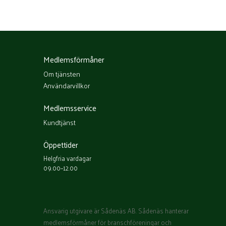
Medlemsförmåner
Om tjänsten
Användarvillkor
Medlemsservice
Kundtjänst
Öppettider
Helgfria vardagar
09.00–12.00
Ansvarig utgivare är Sådenäs AB. Sådenäs hanterar
medlemsförmåner för branschföreningar och