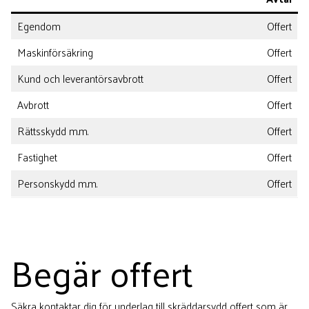
Egendom
Offert
Maskinförsäkring
Offert
Kund och leverantörsavbrott
Offert
Avbrott
Offert
Rättsskydd m.m.
Offert
Fastighet
Offert
Personskydd m.m.
Offert
Begär offert
Säkra kontaktar dig för underlag till skräddarsydd offert som är