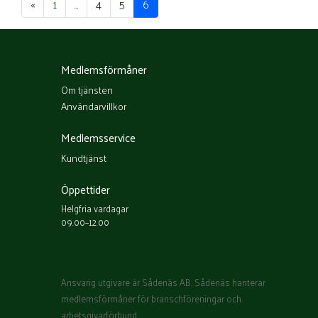
«
1
…
4
5
6
Medlemsförmåner
Om tjänsten
Användarvillkor
Medlemsservice
Kundtjänst
Öppettider
Helgfria vardagar
09.00–12.00
Ansvarig utgivare är Sådenäs AB. Sådenäs hanterar
medlemsförmåner för branschföreningar och
arbetsgivarförbund.