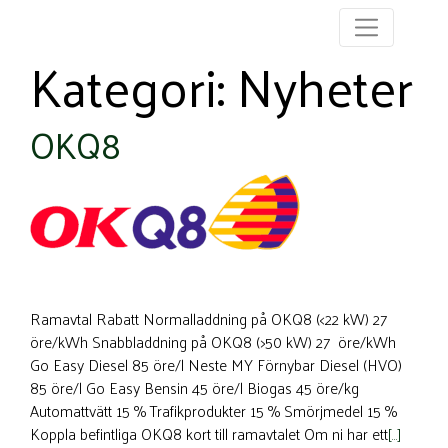
Kategori:
Nyheter
OKQ8
Ramavtal Rabatt Normalladdning på OKQ8 (<22 kW) 27
öre/kWh Snabbladdning på OKQ8 (>50 kW) 27 öre/kWh
Go Easy Diesel 85 öre/l Neste MY Förnybar Diesel (HVO)
85 öre/l Go Easy Bensin 45 öre/l Biogas 45 öre/kg
Automattvätt 15 % Trafikprodukter 15 % Smörjmedel 15 %
Koppla befintliga OKQ8 kort till ramavtalet Om ni har ett
[…]