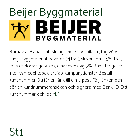
Beijer Byggmaterial
Ramavtal Rabatt Infästning t.ex: skruv, spik, lim, fog 20%
Tungt byggmaterial, trävaror (ej trall), skivor, m.m. 15% Trall,
fönster, dörrar, golv, kök, elhandverktyg 5% Rabatter gäller
inte livsmedel, tobak, prefab, kampanj, tjänster Beställ
kundnummer Du får en länk till din e-post. Följ länken och
gör en kundnummeransökan och signera med Bank-ID. Ditt
kundnummer och login
[…]
St1